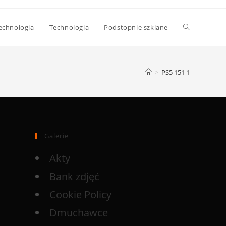
echnologia
Technologia
Podstopnie szklane
>
PS5 151 1
Galerie
Akty
Bank zdjęć
Cookie Policy
Dmuchawce