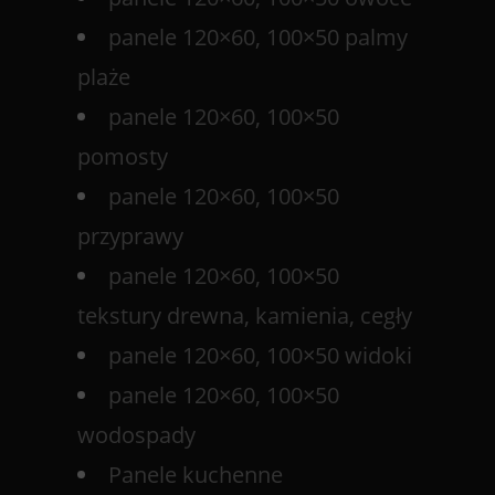
panele 120×60, 100×50 palmy
plaże
panele 120×60, 100×50
pomosty
panele 120×60, 100×50
przyprawy
panele 120×60, 100×50
tekstury drewna, kamienia, cegły
panele 120×60, 100×50 widoki
panele 120×60, 100×50
wodospady
Panele kuchenne