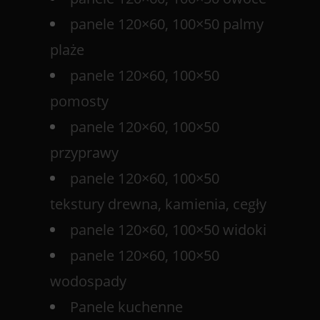
panele 120×60, 100×50 palmy
plaże
panele 120×60, 100×50
pomosty
panele 120×60, 100×50
przyprawy
panele 120×60, 100×50
tekstury drewna, kamienia, cegły
panele 120×60, 100×50 widoki
panele 120×60, 100×50
wodospady
Panele kuchenne