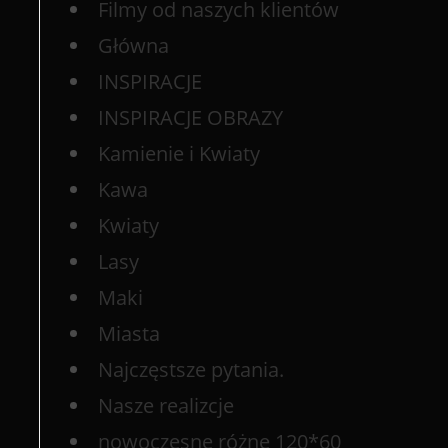
Filmy od naszych klientów
Główna
INSPIRACJE
INSPIRACJE OBRAZY
Kamienie i Kwiaty
Kawa
Kwiaty
Lasy
Maki
Miasta
Najczęstsze pytania.
Nasze realizcje
nowoczesne różne 120*60