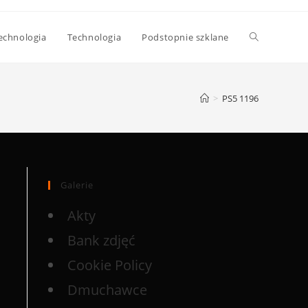
echnologia
Technologia
Podstopnie szklane
>
PS5 1196
Galerie
Akty
Bank zdjęć
Cookie Policy
Dmuchawce