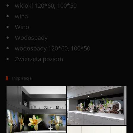
widoki 120*60, 100*50
wina
Wino
Wodospady
wodospady 120*60, 100*50
Zwierzęta poziom
Inspiracje