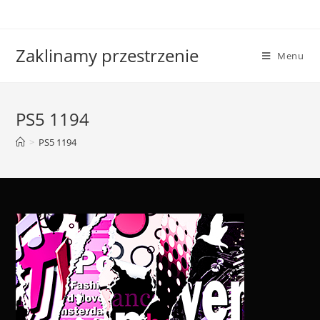
Skip
to
content
Zaklinamy przestrzenie
Menu
PS5 1194
>
PS5 1194