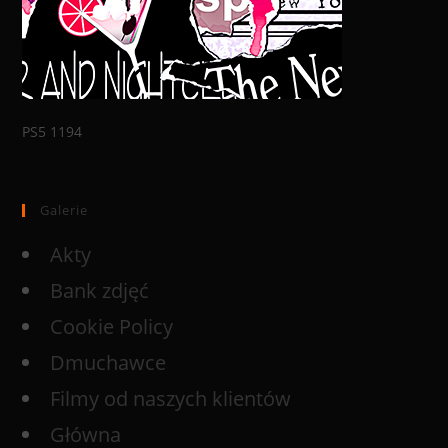
PS5 1194
Galerie
Akty
Bank zdjęć
Cookie Policy
Dmuchawce
Filmy od naszych klientów
Główna