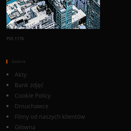
PS5 1176
Galerie
Akty
Bank zdjęć
Cookie Policy
Dmuchawce
Filmy od naszych klientów
Główna