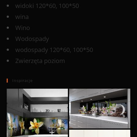
widoki 120*60, 100*50
wina
Wino
Wodospady
wodospady 120*60, 100*50
Zwierzęta poziom
Inspiracje