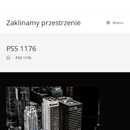
Skip
to
content
Zaklinamy przestrzenie
Menu
PS5 1176
>
PS5 1176