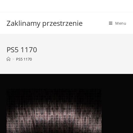
Skip
to
content
Zaklinamy przestrzenie
Menu
PS5 1170
>
PS5 1170