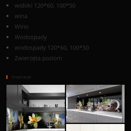
widoki 120*60, 100*50
wina
Wino
Wodospady
wodospady 120*60, 100*50
Zwierzęta poziom
Inspiracje