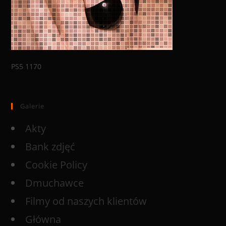
PS5 1170
Galerie
Akty
Bank zdjęć
Cookie Policy
Dmuchawce
Filmy od naszych klientów
Główna