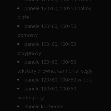
panele 120×60, 100×50 palmy
plaże
panele 120×60, 100×50
pomosty
panele 120×60, 100×50
przyprawy
panele 120×60, 100×50
tekstury drewna, kamienia, cegły
panele 120×60, 100×50 widoki
panele 120×60, 100×50
wodospady
Panele kuchenne