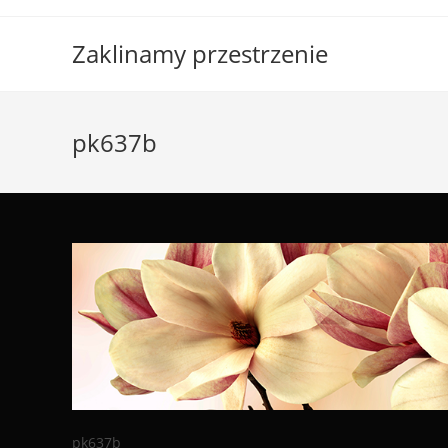
Skip
to
Zaklinamy przestrzenie
content
pk637b
pk637b