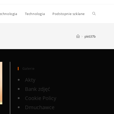
echnologia
Technologia
Podstopnie szklane
>
pk637b
Galerie
Akty
Bank zdjęć
Cookie Policy
Dmuchawce