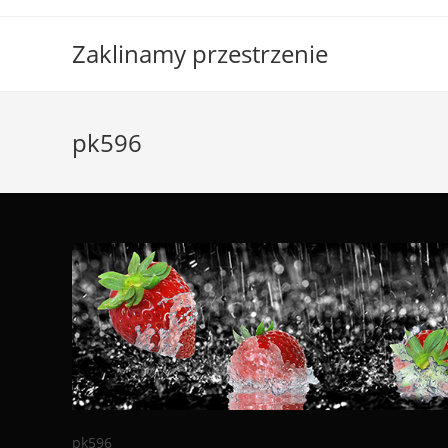
Skip
to
Zaklinamy przestrzenie
content
pk596
pk596