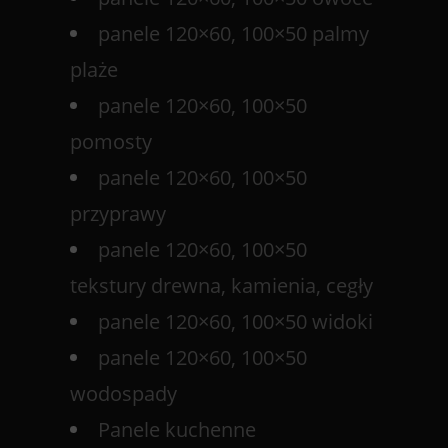
panele 120×60, 100×50 palmy
plaże
panele 120×60, 100×50
pomosty
panele 120×60, 100×50
przyprawy
panele 120×60, 100×50
tekstury drewna, kamienia, cegły
panele 120×60, 100×50 widoki
panele 120×60, 100×50
wodospady
Panele kuchenne