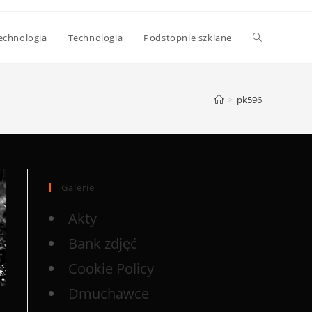
echnologia
Technologia
Podstopnie szklane
>
pk596
Galerie
Akty
Bank zdjęć
Cookie Policy
Dmuchawce