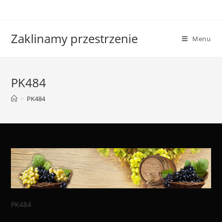
Skip
to
content
Zaklinamy przestrzenie
Menu
PK484
>
PK484
PK484