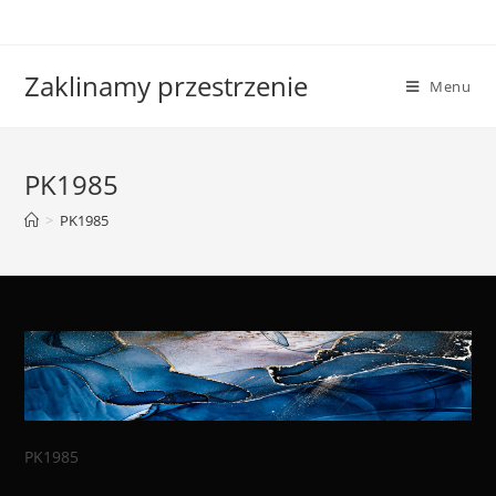
Skip
to
content
Zaklinamy przestrzenie
Menu
PK1985
>
PK1985
PK1985