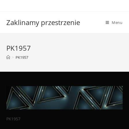
Skip
to
content
Zaklinamy przestrzenie
Menu
PK1957
>
PK1957
PK1957