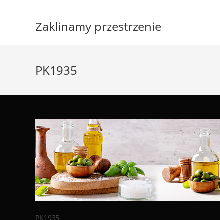
Skip
to
Zaklinamy przestrzenie
content
PK1935
PK1935