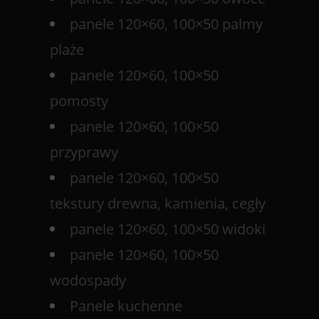
panele 120×60, 100×50 palmy
plaże
panele 120×60, 100×50
pomosty
panele 120×60, 100×50
przyprawy
panele 120×60, 100×50
tekstury drewna, kamienia, cegły
panele 120×60, 100×50 widoki
panele 120×60, 100×50
wodospady
Panele kuchenne