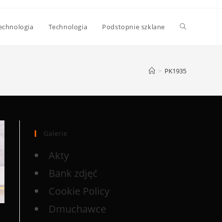
echnologia
Technologia
Podstopnie szklane
>
PK1935
Galerie
Akty
Bank zdjęć
Cookie Policy
Dmuchawce