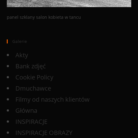
panel szklany salon kobieta w tancu
Galerie
Akty
Bank zdjęć
Cookie Policy
Dmuchawce
Filmy od naszych klientów
Główna
INSPIRACJE
INSPIRACJE OBRAZY