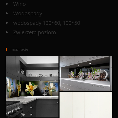
Wino
Wodospady
wodospady 120*60, 100*50
Zwierzęta poziom
Inspiracje