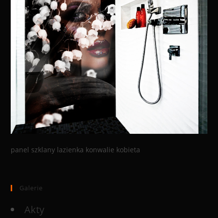
panel szklany lazienka konwalie kobieta
Galerie
Akty