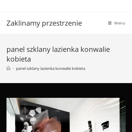
Skip
to
content
Zaklinamy przestrzenie
Menu
panel szklany lazienka konwalie
kobieta
>
panel szklany lazienka konwalie kobieta