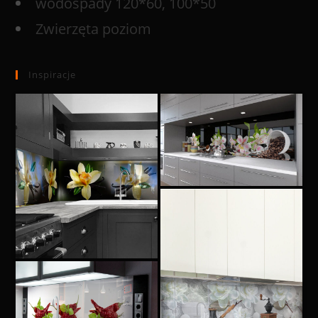
wodospady 120*60, 100*50
Zwierzęta poziom
Inspiracje