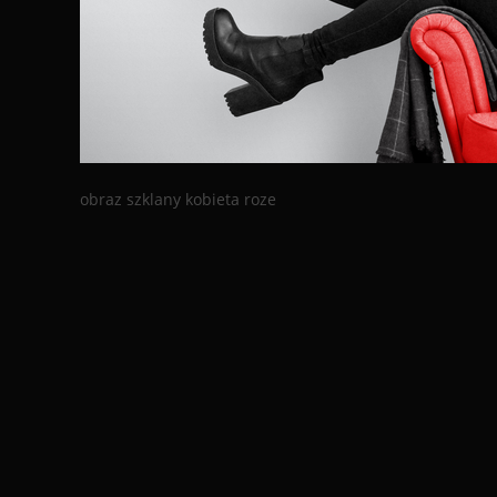
obraz szklany kobieta roze