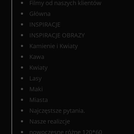
Filmy od naszych klientów
Główna
INSPIRACJE
INSPIRACJE OBRAZY
Kamienie i Kwiaty
Kawa
Kwiaty
Lasy
Maki
Miasta
Najczęstsze pytania.
Nasze realizcje
nowoczesne różne 120*60