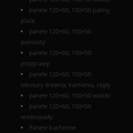
panele 120×60, 100×50 palmy
plaże
panele 120×60, 100×50
pomosty
panele 120×60, 100×50
przyprawy
panele 120×60, 100×50
tekstury drewna, kamienia, cegły
panele 120×60, 100×50 widoki
panele 120×60, 100×50
wodospady
Panele kuchenne