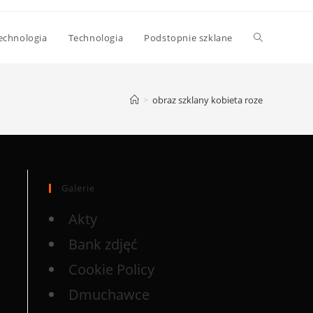
echnologia
Technologia
Podstopnie szklane
>
obraz szklany kobieta roze
Galerie
Akty
Bank zdjęć
Cookie Policy
Dmuchawce