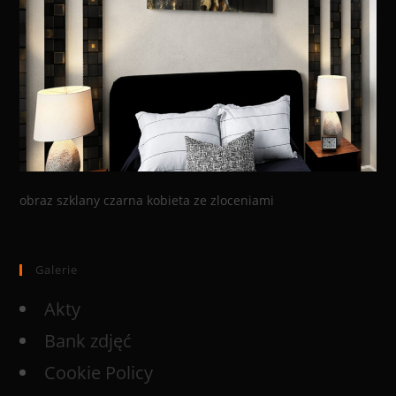
obraz szklany czarna kobieta ze zloceniami
Galerie
Akty
Bank zdjęć
Cookie Policy