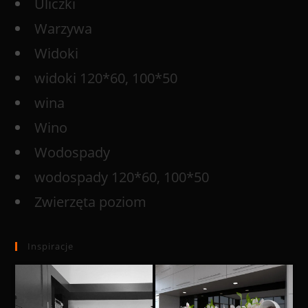
Uliczki
Warzywa
Widoki
widoki 120*60, 100*50
wina
Wino
Wodospady
wodospady 120*60, 100*50
Zwierzęta poziom
Inspiracje