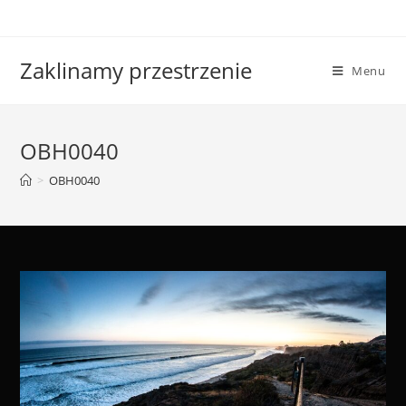
Skip
to
content
Zaklinamy przestrzenie
Menu
OBH0040
>
OBH0040