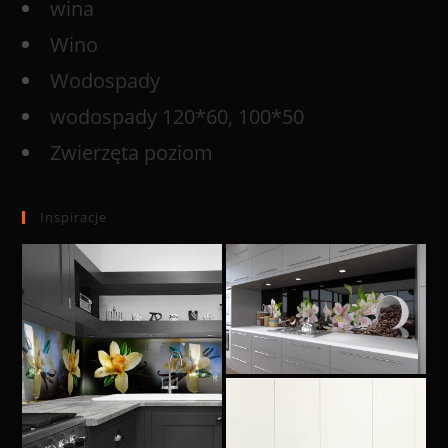
wina
Wino
Wodospady
wodospady 120*60, 100*50
Zwierzęta poziom
Inspiracje