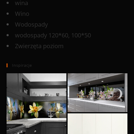
wina
Wino
Wodospady
wodospady 120*60, 100*50
Zwierzęta poziom
Inspiracje