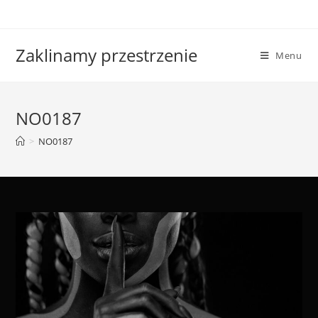
Skip
to
content
Zaklinamy przestrzenie
Menu
NO0187
>
NO0187