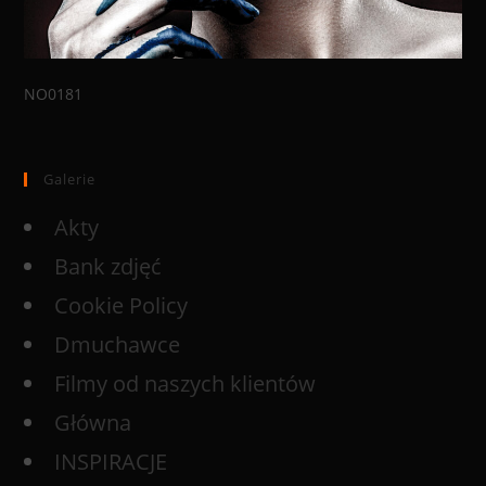
NO0181
Galerie
Akty
Bank zdjęć
Cookie Policy
Dmuchawce
Filmy od naszych klientów
Główna
INSPIRACJE