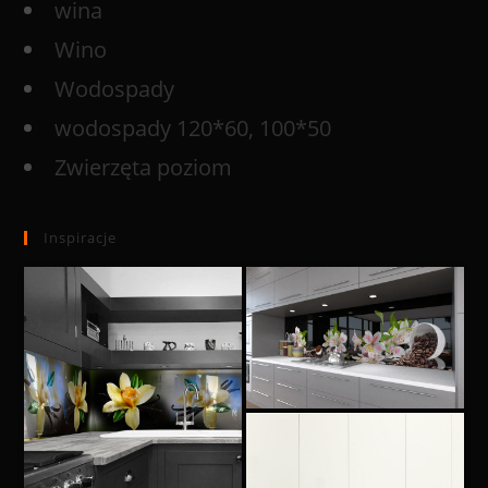
wina
Wino
Wodospady
wodospady 120*60, 100*50
Zwierzęta poziom
Inspiracje