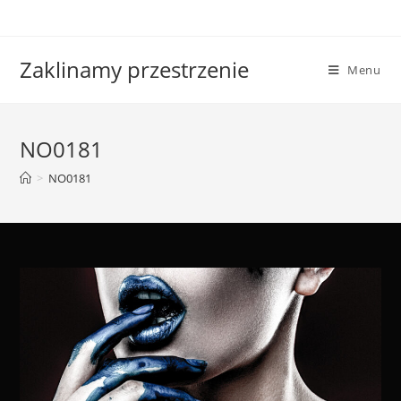
Skip
to
content
Zaklinamy przestrzenie
Menu
NO0181
>
NO0181