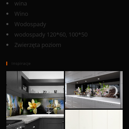
wina
Wino
Wodospady
wodospady 120*60, 100*50
Zwierzęta poziom
Inspiracje