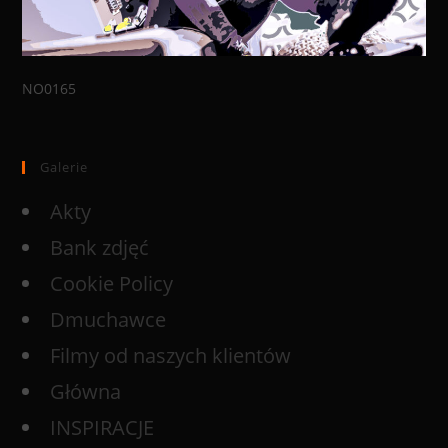
NO0165
Galerie
Akty
Bank zdjęć
Cookie Policy
Dmuchawce
Filmy od naszych klientów
Główna
INSPIRACJE