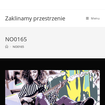
Skip
to
content
Zaklinamy przestrzenie
Menu
NO0165
>
NO0165