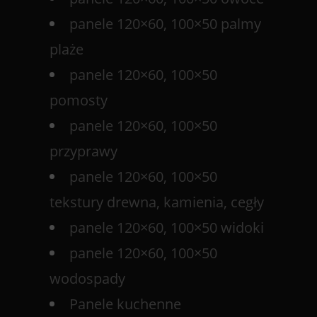
panele 120×60, 100×50 palmy
plaże
panele 120×60, 100×50
pomosty
panele 120×60, 100×50
przyprawy
panele 120×60, 100×50
tekstury drewna, kamienia, cegły
panele 120×60, 100×50 widoki
panele 120×60, 100×50
wodospady
Panele kuchenne