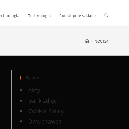
echnologia
Technologia
Podstopnie szklane
>
NO0134
Galerie
Akty
Bank zdjęć
Cookie Policy
Dmuchawce