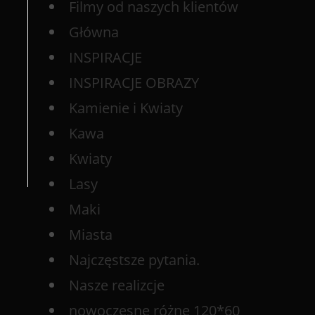
Filmy od naszych klientów
Główna
INSPIRACJE
INSPIRACJE OBRAZY
Kamienie i Kwiaty
Kawa
Kwiaty
Lasy
Maki
Miasta
Najczęstsze pytania.
Nasze realizcje
nowoczesne różne 120*60