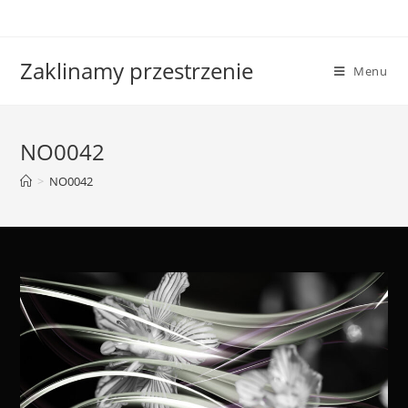
Skip
to
content
Zaklinamy przestrzenie
Menu
NO0042
>
NO0042