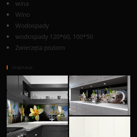
wina
Wino
Wodospady
wodospady 120*60, 100*50
Zwierzęta poziom
Inspiracje