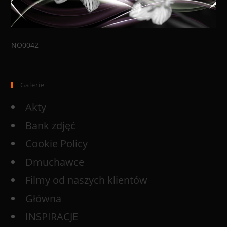
NO0042
Galerie
Akty
Bank zdjęć
Cookie Policy
Dmuchawce
Filmy od naszych klientów
Główna
INSPIRACJE