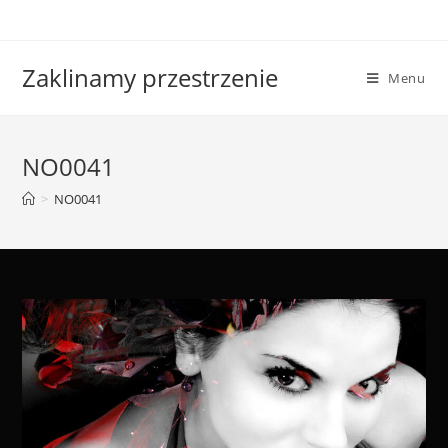
Skip
to
content
Zaklinamy przestrzenie
Menu
NO0041
>
NO0041