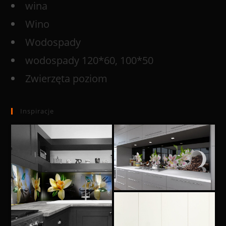
wina
Wino
Wodospady
wodospady 120*60, 100*50
Zwierzęta poziom
Inspiracje