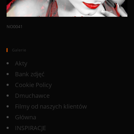
NO0041
Galerie
Akty
Bank zdjęć
Cookie Policy
Dmuchawce
Filmy od naszych klientów
Główna
INSPIRACJE