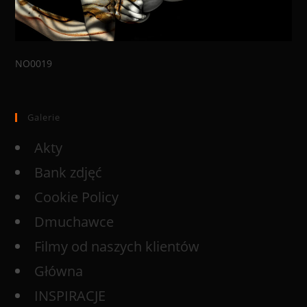
NO0019
Galerie
Akty
Bank zdjęć
Cookie Policy
Dmuchawce
Filmy od naszych klientów
Główna
INSPIRACJE