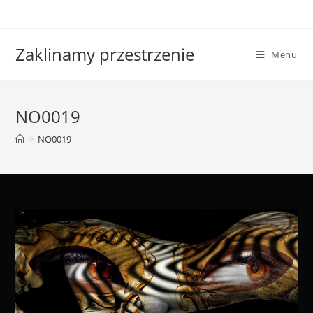
Skip
to
content
Zaklinamy przestrzenie
Menu
NO0019
>
NO0019