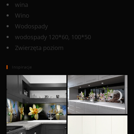
wina
Wino
Wodospady
wodospady 120*60, 100*50
Zwierzęta poziom
Inspiracje