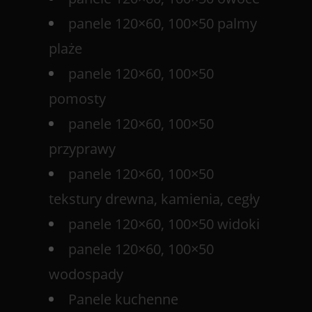
panele 120×60, 100×50 palmy
plaże
panele 120×60, 100×50
pomosty
panele 120×60, 100×50
przyprawy
panele 120×60, 100×50
tekstury drewna, kamienia, cegły
panele 120×60, 100×50 widoki
panele 120×60, 100×50
wodospady
Panele kuchenne