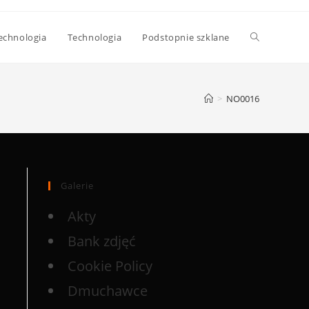
echnologia
Technologia
Podstopnie szklane
>
NO0016
Galerie
Akty
Bank zdjęć
Cookie Policy
Dmuchawce