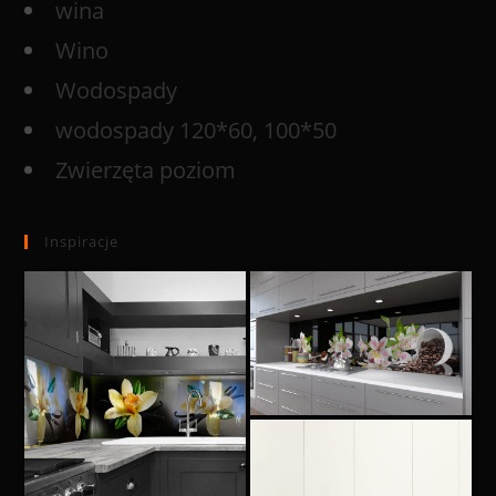
wina
Wino
Wodospady
wodospady 120*60, 100*50
Zwierzęta poziom
Inspiracje