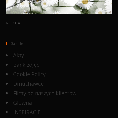
NO0014
Galerie
Akty
Bank zdjęć
Cookie Policy
Dmuchawce
Filmy od naszych klientów
Główna
INSPIRACJE