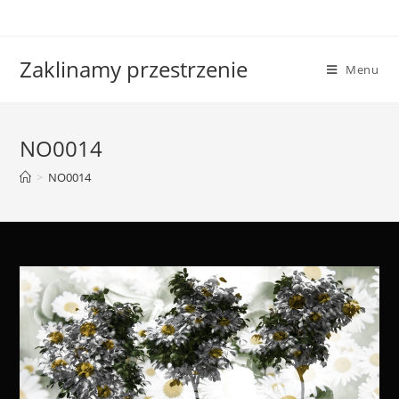
Skip
to
content
Zaklinamy przestrzenie
Menu
NO0014
>
NO0014