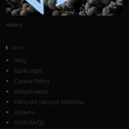
NO0013
Galerie
Akty
Bank zdjęć
Cookie Policy
Dmuchawce
Filmy od naszych klientów
Główna
INSPIRACJE