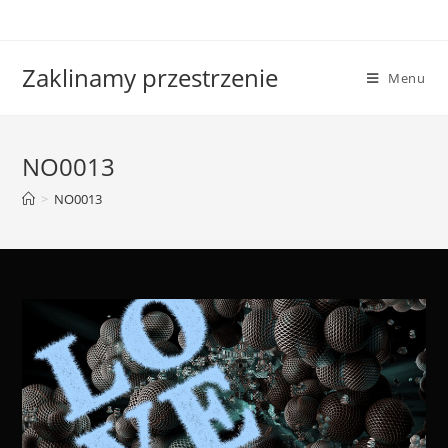
Skip
to
content
Zaklinamy przestrzenie
Menu
NO0013
>
NO0013