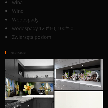
wina
Wino
Wodospady
wodospady 120*60, 100*50
Zwierzęta poziom
Inspiracje