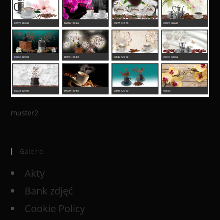
muster2
Galerie
Akty
Bank zdjęć
Cookie Policy