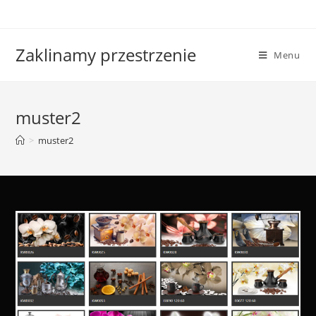
Skip
to
content
Zaklinamy przestrzenie
Menu
muster2
>
muster2