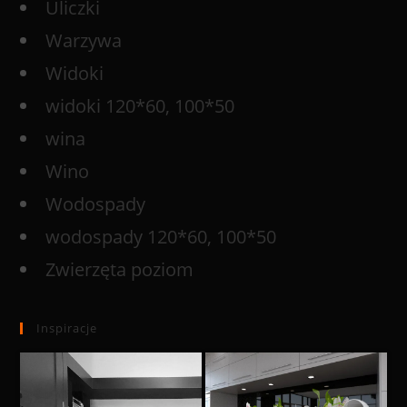
Uliczki
Warzywa
Widoki
widoki 120*60, 100*50
wina
Wino
Wodospady
wodospady 120*60, 100*50
Zwierzęta poziom
Inspiracje