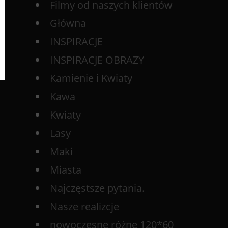
Filmy od naszych klientów
Główna
INSPIRACJE
INSPIRACJE OBRAZY
Kamienie i Kwiaty
Kawa
Kwiaty
Lasy
Maki
Miasta
Najczęstsze pytania.
Nasze realizcje
nowoczesne różne 120*60