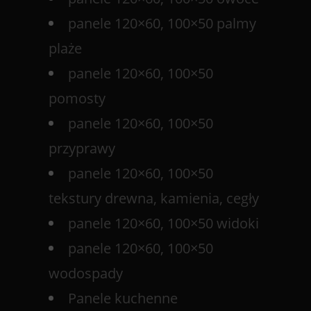
panele 120×60, 100×50 palmy
plaże
panele 120×60, 100×50
pomosty
panele 120×60, 100×50
przyprawy
panele 120×60, 100×50
tekstury drewna, kamienia, cegły
panele 120×60, 100×50 widoki
panele 120×60, 100×50
wodospady
Panele kuchenne