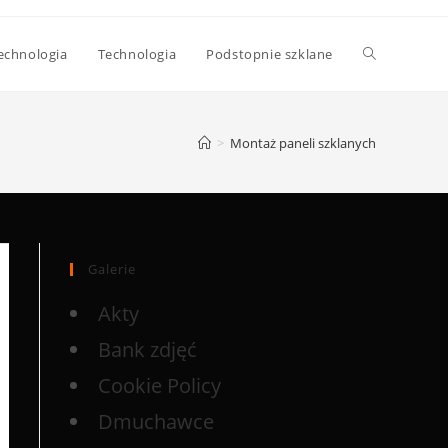
echnologia
Technologia
Podstopnie szklane
>
Montaż paneli szklanych
Galerie
Akty
Bank zdjęć
Cookie Policy
Dmuchawce