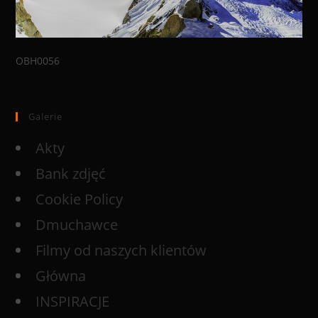
OBH0056
Galerie
Akty
Bank zdjęć
Cookie Policy
Dmuchawce
Filmy od naszych klientów
Główna
INSPIRACJE