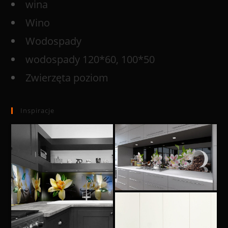
wina
Wino
Wodospady
wodospady 120*60, 100*50
Zwierzęta poziom
Inspiracje