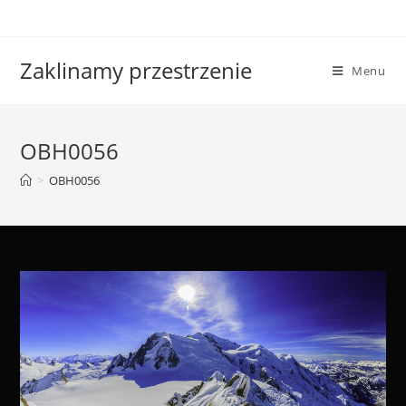
Skip
to
content
Zaklinamy przestrzenie
Menu
OBH0056
>
OBH0056