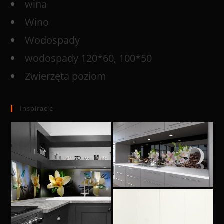
wina
Wino
Wodospady
wodospady 120*60, 100*50
Zwierzęta poziom
Inspiracje