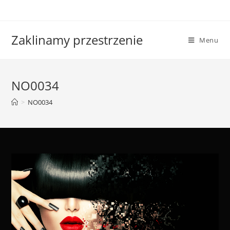
Skip
to
content
Zaklinamy przestrzenie
Menu
NO0034
>
NO0034