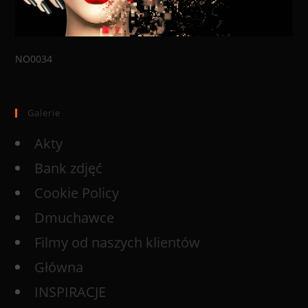
NO0034
Galerie
Akty
Bank zdjęć
Cookie Policy
Dmuchawce
Filmy od naszych klientów
Główna
INSPIRACJE