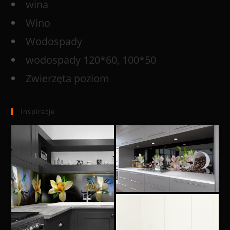
wina
Wino
Wodospady
wodospady 120*60, 100*50
Zwierzęta poziom
Inspiracje