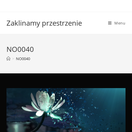
Skip
to
content
Zaklinamy przestrzenie
Menu
NO0040
>
NO0040