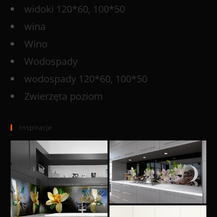
widoki 120*60, 100*50
wina
Wino
Wodospady
wodospady 120*60, 100*50
Zwierzęta poziom
Inspiracje