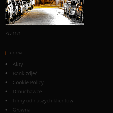
PS5 1171
Galerie
Akty
Bank zdjęć
Cookie Policy
Dmuchawce
Filmy od naszych klientów
Główna