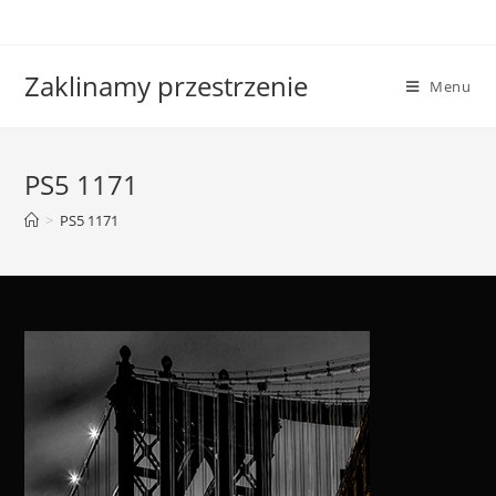
Skip
to
content
Zaklinamy przestrzenie
Menu
PS5 1171
>
PS5 1171