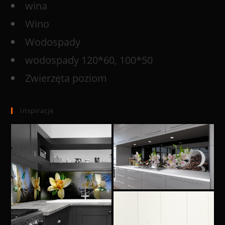
wina
Wino
Wodospady
wodospady 120*60, 100*50
Zwierzęta poziom
Inspiracje