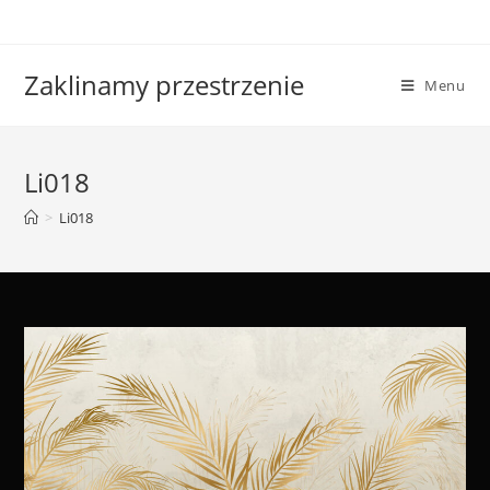
Skip
to
content
Zaklinamy przestrzenie
Menu
Li018
>
Li018