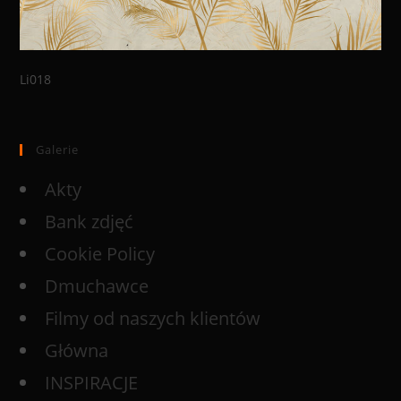
Li018
Galerie
Akty
Bank zdjęć
Cookie Policy
Dmuchawce
Filmy od naszych klientów
Główna
INSPIRACJE