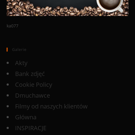
ka077
Galerie
Akty
Bank zdjęć
Cookie Policy
Dmuchawce
Filmy od naszych klientów
Główna
INSPIRACJE