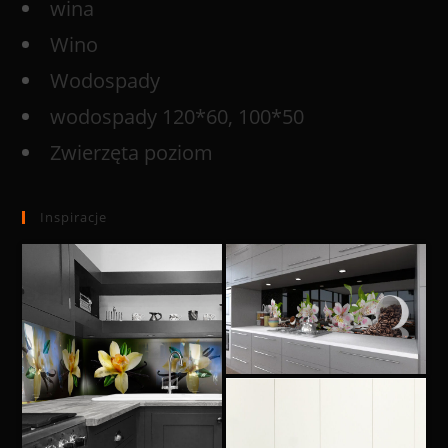
wina
Wino
Wodospady
wodospady 120*60, 100*50
Zwierzęta poziom
Inspiracje