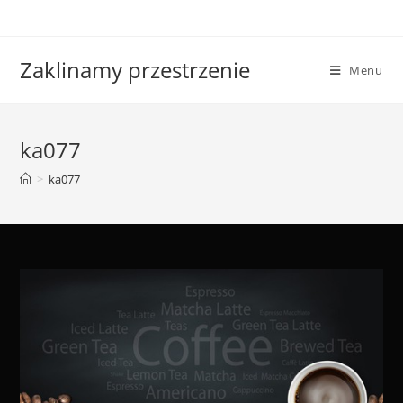
Skip
to
content
Zaklinamy przestrzenie
Menu
ka077
>
ka077