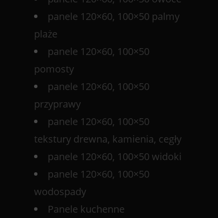
panele 120×60, 100×50 palmy
plaże
panele 120×60, 100×50
pomosty
panele 120×60, 100×50
przyprawy
panele 120×60, 100×50
tekstury drewna, kamienia, cegły
panele 120×60, 100×50 widoki
panele 120×60, 100×50
wodospady
Panele kuchenne