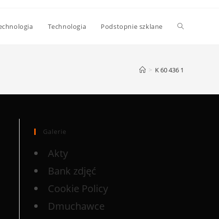
echnologia
Technologia
Podstopnie szklane
>
K 60 436 1
Galerie
Akty
Bank zdjęć
Cookie Policy
Dmuchawce