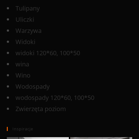
Tulipany
Uliczki
Warzywa
Widoki
widoki 120*60, 100*50
wina
Wino
Wodospady
wodospady 120*60, 100*50
Zwierzęta poziom
Inspiracje