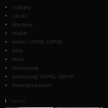
Tulipany
Uliczki
Warzywa
Widoki
widoki 120*60, 100*50
wina
Wino
Wodospady
wodospady 120*60, 100*50
Zwierzęta poziom
Inspiracje