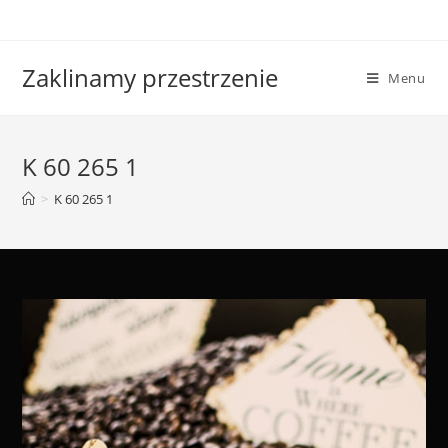
Skip
to
content
Zaklinamy przestrzenie
Menu
K 60 265 1
>
K 60 265 1