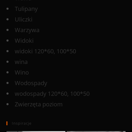
Tulipany
Uliczki
Warzywa
Widoki
widoki 120*60, 100*50
wina
Wino
Wodospady
wodospady 120*60, 100*50
Zwierzęta poziom
Inspiracje