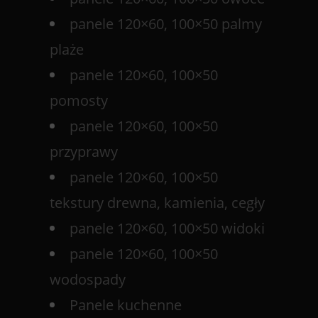
panele 120×60, 100×50 palmy
plaże
panele 120×60, 100×50
pomosty
panele 120×60, 100×50
przyprawy
panele 120×60, 100×50
tekstury drewna, kamienia, cegły
panele 120×60, 100×50 widoki
panele 120×60, 100×50
wodospady
Panele kuchenne