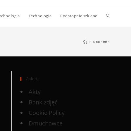
echnologia
Technologia
Podstopnie szklane
>
K 60 188 1
Galerie
Akty
Bank zdjęć
Cookie Policy
Dmuchawce