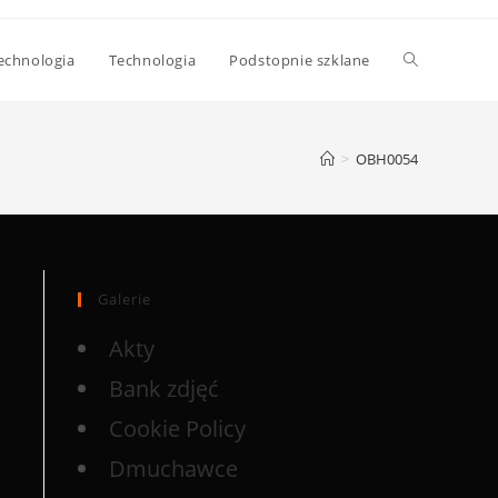
echnologia
Technologia
Podstopnie szklane
>
OBH0054
Galerie
Akty
Bank zdjęć
Cookie Policy
Dmuchawce