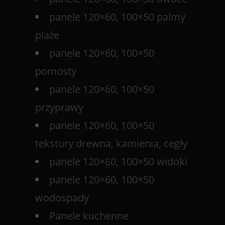
panele 120×60, 100×50 palmy
plaże
panele 120×60, 100×50
pomosty
panele 120×60, 100×50
przyprawy
panele 120×60, 100×50
tekstury drewna, kamienia, cegły
panele 120×60, 100×50 widoki
panele 120×60, 100×50
wodospady
Panele kuchenne