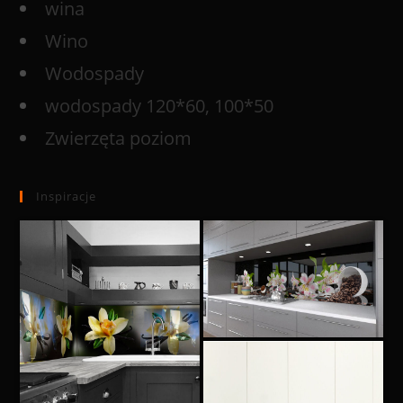
wina
Wino
Wodospady
wodospady 120*60, 100*50
Zwierzęta poziom
Inspiracje