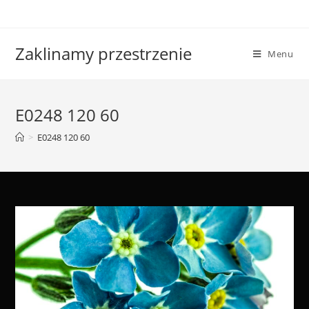
Skip
to
content
Zaklinamy przestrzenie
Menu
E0248 120 60
>
E0248 120 60