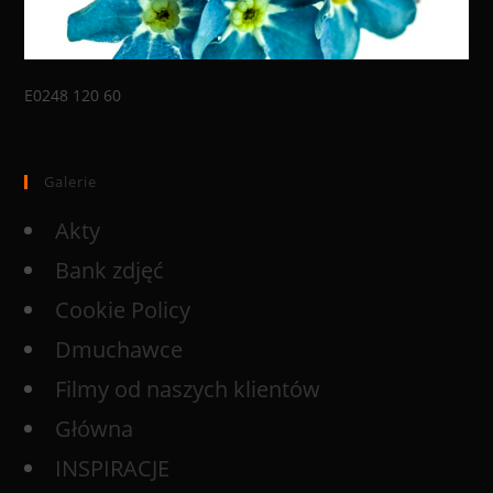
E0248 120 60
Galerie
Akty
Bank zdjęć
Cookie Policy
Dmuchawce
Filmy od naszych klientów
Główna
INSPIRACJE