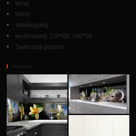
wina
Wino
Wodospady
wodospady 120*60, 100*50
Zwierzęta poziom
Inspiracje