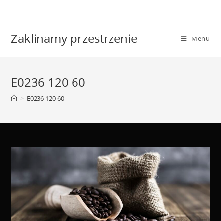
Skip
to
content
Zaklinamy przestrzenie
Menu
E0236 120 60
>
E0236 120 60