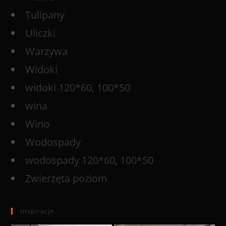
Tulipany
Uliczki
Warzywa
Widoki
widoki 120*60, 100*50
wina
Wino
Wodospady
wodospady 120*60, 100*50
Zwierzęta poziom
Inspiracje