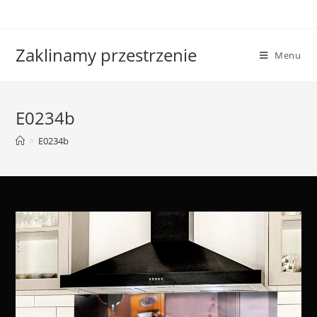
Skip
to
content
Zaklinamy przestrzenie
Menu
E0234b
>
E0234b