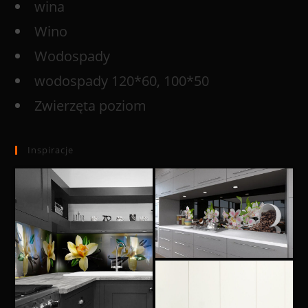
wina
Wino
Wodospady
wodospady 120*60, 100*50
Zwierzęta poziom
Inspiracje