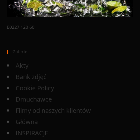
E0227 120 60
Galerie
Akty
Bank zdjęć
Cookie Policy
Dmuchawce
Filmy od naszych klientów
Główna
INSPIRACJE