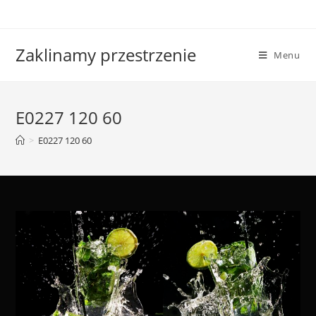
Skip
to
content
Zaklinamy przestrzenie
Menu
E0227 120 60
>
E0227 120 60