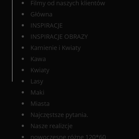
Filmy od naszych klientów
Główna
INSPIRACJE
INSPIRACJE OBRAZY
Kamienie i Kwiaty
Kawa
Kwiaty
Lasy
Maki
Miasta
Najczęstsze pytania.
Nasze realizcje
nowoczesne różne 120*60