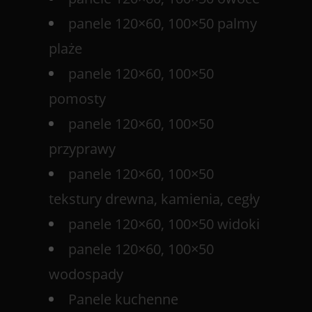
panele 120×60, 100×50 palmy
plaże
panele 120×60, 100×50
pomosty
panele 120×60, 100×50
przyprawy
panele 120×60, 100×50
tekstury drewna, kamienia, cegły
panele 120×60, 100×50 widoki
panele 120×60, 100×50
wodospady
Panele kuchenne