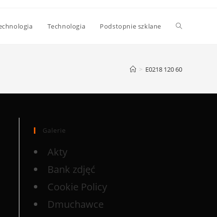
echnologia
Technologia
Podstopnie szklane
>
E0218 120 60
Galerie
Akty
Bank zdjęć
Cookie Policy
Dmuchawce