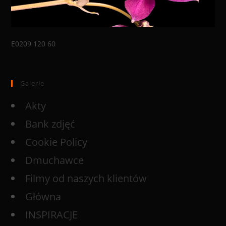
E0209 120 60
Galerie
Akty
Bank zdjęć
Cookie Policy
Dmuchawce
Filmy od naszych klientów
Główna
INSPIRACJE