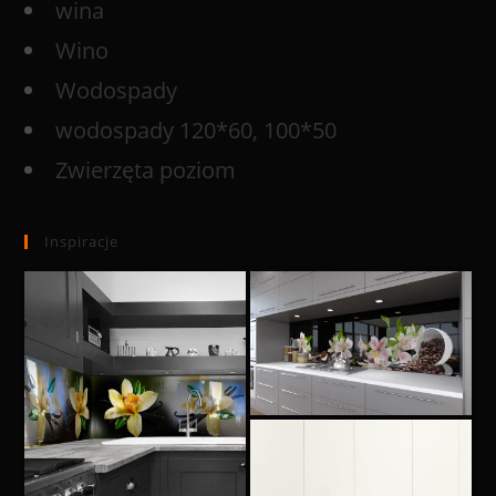
wina
Wino
Wodospady
wodospady 120*60, 100*50
Zwierzęta poziom
Inspiracje