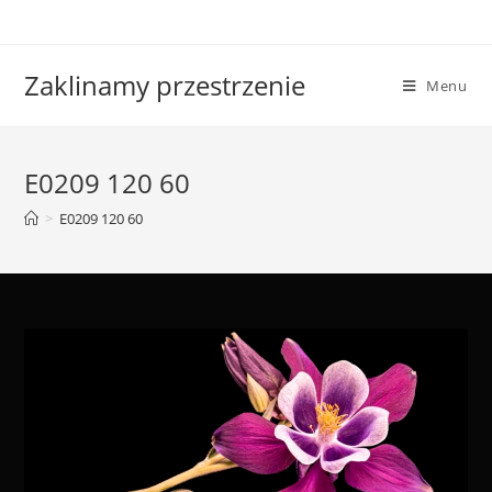
Skip
to
content
Zaklinamy przestrzenie
Menu
E0209 120 60
>
E0209 120 60