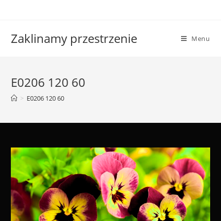
Skip
to
content
Zaklinamy przestrzenie
Menu
E0206 120 60
>
E0206 120 60