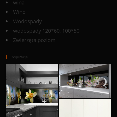
wina
Wino
Wodospady
wodospady 120*60, 100*50
Zwierzęta poziom
Inspiracje