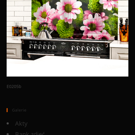
E0205b
Galerie
Akty
Bank zdjęć