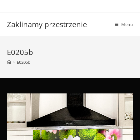
Skip
to
content
Zaklinamy przestrzenie
Menu
E0205b
>
E0205b