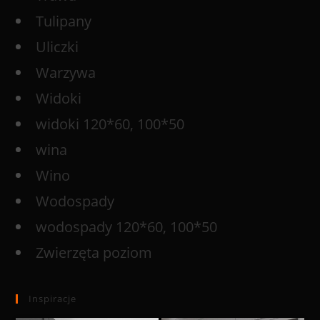
Tulipany
Uliczki
Warzywa
Widoki
widoki 120*60, 100*50
wina
Wino
Wodospady
wodospady 120*60, 100*50
Zwierzęta poziom
Inspiracje