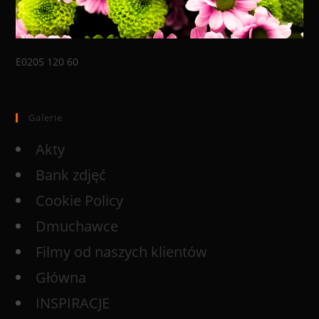
E0205 120 60
Galerie
Akty
Bank zdjęć
Cookie Policy
Dmuchawce
Filmy od naszych klientów
Główna
INSPIRACJE