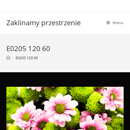
Skip
to
content
Zaklinamy przestrzenie
Menu
E0205 120 60
>
E0205 120 60