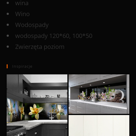
wina
Wino
Wodospady
wodospady 120*60, 100*50
Zwierzęta poziom
Inspiracje